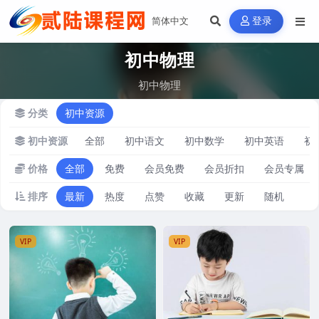
登录
初中物理
初中物理
分类
初中资源
初中资源
全部
初中语文
初中数学
初中英语
初
价格
全部
免费
会员免费
会员折扣
会员专属
排序
最新
热度
点赞
收藏
更新
随机
VIP
VIP