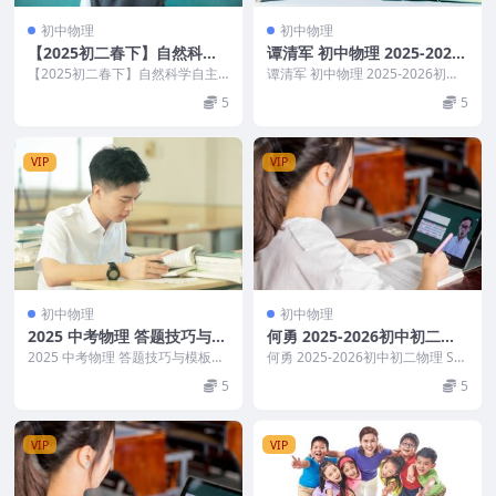
初中物理
初中物理
【2025初二春下】自然科学
谭清军 初中物理 2025-2026
自主学习TY·A+
初三中考物理 A+班秋下
【2025初二春下】自然科学自主
谭清军 初中物理 2025-2026初三
学习TY·A+ 目录： ├─01.世上最深
中考物理 A+班秋下 目录： 01.电
5
5
的海沟...
阻...
VIP
VIP
初中物理
初中物理
2025 中考物理 答题技巧与模
何勇 2025-2026初中初二物
板构建
理 S班 秋下
2025 中考物理 答题技巧与模板构
何勇 2025-2026初中初二物理 S班
建 目录： 专题01声与光四类重点
秋下 目录： 01．【冲顶核心】汽
5
5
问题 专题...
化...
VIP
VIP