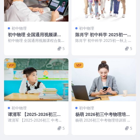
初中物理
初中物理
初中物理 全国通用视频课程
陈肖宇 初中科学 2025初一秋
合集
上 基础科学自主学习·TY
初中物理 全国通用视频课程合集
陈肖宇 初中科学 2025初一秋上 基
目录： │ ├─资料 │ │ 3课堂笔记
础科学自主学习·TY 目录： 01_解
5
5
测密度专...
开天...
VIP
VIP
初中物理
初中物理
谭清军 【2025-2026初三中
杨萌 2026初三中考物理培训
考物理 秋上】自然科学自主
班 秋上·全国版·S
谭清军 【2025-2026初三 中考物
杨萌 2026初三中考物理培训班 秋
学习·TY·A+（2期）
理 秋上】自然科学自主学习·TY·A+
上·全国版·S 目录： 1.初中产品功
5
5
（...
能介绍...