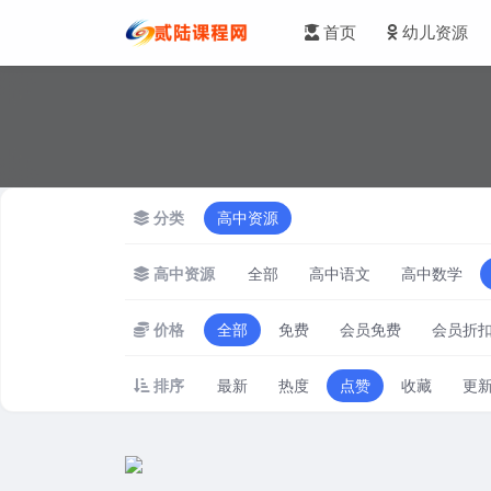
首页
幼儿资源
分类
高中资源
高中资源
全部
高中语文
高中数学
价格
全部
免费
会员免费
会员折
排序
最新
热度
点赞
收藏
更